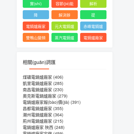
實(shí)
容節(jié)能
解析
降
解決辦
提
電鍋爐廠家
元大電鍋爐
赤峰電鍋爐
陜西
廠家
廠家地址
雙鴨山變頻
蒸汽電鍋爐
電鍋爐廠家
電鍋爐廠家
廠家批發(fā)
制造
相關(guān)詞匯
煤礦電鍋爐廠家
(406)
凱里電鍋爐廠家
(285)
南昌電鍋爐廠家
(230)
奧克斯電鍋爐廠家
(279)
電鍋爐廠家報(bào)價(jià)
(391)
昌都電鍋爐廠家
(355)
潮州電鍋爐廠家
(364)
荊州電鍋爐廠家
(215)
電鍋爐廠家 陜西
(248)
電鍋爐廠家定做
(459)