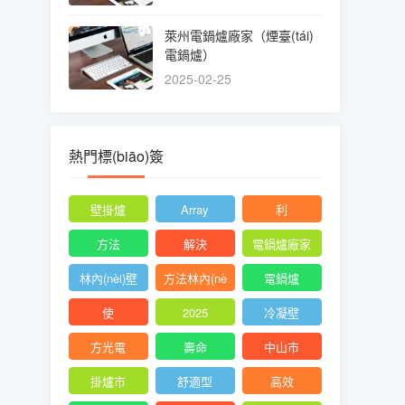
萊州電鍋爐廠家（煙臺(tái)
電鍋爐）
2025-02-25
熱門標(biāo)簽
壁掛爐
Array
利
方法
解決
電鍋爐廠家
林內(nèi)壁
方法林內(nè
電鍋爐
i)壁
使
2025
冷凝壁
方光電
壽命
中山市
掛爐市
舒適型
高效