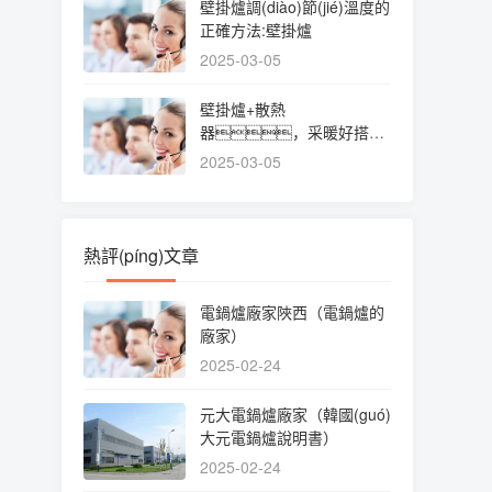
壁掛爐調(diào)節(jié)溫度的
正確方法:壁掛爐
2025-03-05
壁掛爐+散熱
器，采暖好搭檔:
壁掛爐
2025-03-05
熱評(píng)文章
電鍋爐廠家陜西（電鍋爐的
廠家）
2025-02-24
元大電鍋爐廠家（韓國(guó)
大元電鍋爐說明書）
2025-02-24