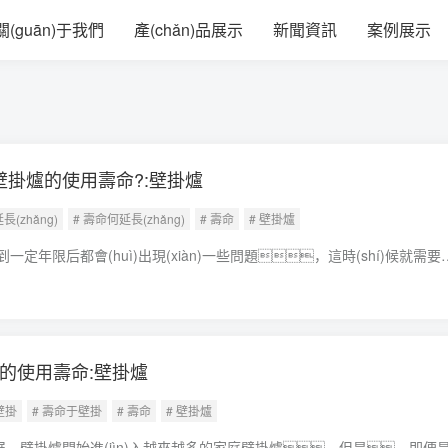
夜福网站_永久免费中文字幕_中文字
關(guān)于我們
產(chǎn)品展示
新聞資訊
案例展示
g)壁掛爐的使用壽命?:壁掛爐
長(zhǎng)
# 壽命何延長(zhǎng)
# 壽命
# 壁掛爐
到一定年限后都會(huì)出現(xiàn)一些問題，這時(shí)候就需要進(
。因此，“用壞就修”對(duì)很多人來說司空見慣，也都能坦然面
修”與“修了壞”頻繁出現(xiàn)，這就讓人無法淡定了。作為家
掛爐的使用壽命:壁掛爐
壁掛
# 壽命于壁掛
# 壽命
# 壁掛爐
fā)展，壁掛爐開始進(jìn)入越來越多的家庭壁掛爐。但是，即便