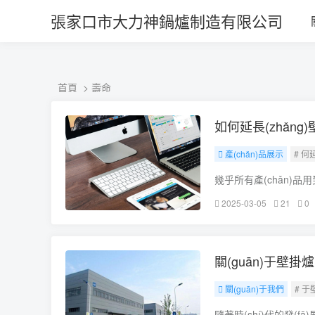
另类 专区 欧美 制服_国产成人深
張家口市大力神鍋爐制造有限公司
首頁
> 壽命
如何延長(zhǎn
產(chǎn)品展示
# 何延
幾乎所有產(chǎn)品用
n)行維修壁掛爐
2025-03-05
21
0
(duì)。而如果“壞了
關(guān)于壁
關(guān)于我們
# 于
隨著時(shí)代的發(