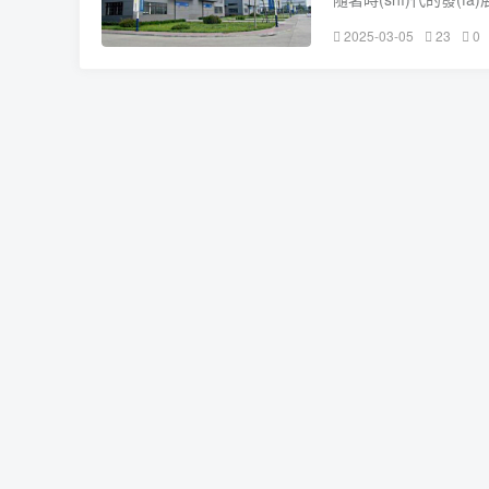
(zhì)量再好的壁掛爐
2025-03-05
23
0
段時(shí)間后，出
疇？具體該如