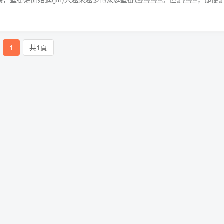
，也會(huì)因?yàn)槭褂铆h(huán)境、水質(zhì)等影響，在使
現(xiàn)一些問題。那么有哪些問題屬于維修范疇，哪些屬于更換范
1
共1頁