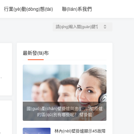
幕日韩精品亚洲一区
行業(yè)動(dòng)態(tài)
聯(lián)系我們
最新發(fā)布
jì
對
庭取
國(guó)產(chǎn)壁掛爐與進(jìn)口壁掛爐
的區(qū)別有哪些呢？:壁掛爐
林內(nèi)壁掛爐顯示45故障
是質