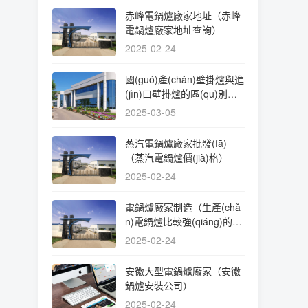
赤峰電鍋爐廠家地址（赤峰
電鍋爐廠家地址查詢）
2025-02-24
國(guó)產(chǎn)壁掛爐與進
(jìn)口壁掛爐的區(qū)別有
哪些呢？:壁掛爐
2025-03-05
蒸汽電鍋爐廠家批發(fā)
（蒸汽電鍋爐價(jià)格）
2025-02-24
電鍋爐廠家制造（生產(chǎ
n)電鍋爐比較強(qiáng)的廠
家）
2025-02-24
安徽大型電鍋爐廠家（安徽
鍋爐安裝公司）
2025-02-24